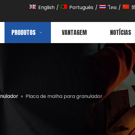
English
/
Português
/
ไทย
/
PRODUTOS
VANTAGEM
NOTÍCIAS
anulador
»
Placa de malha para granulador