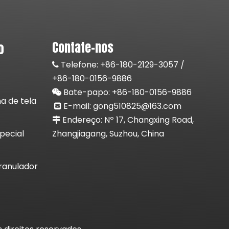
Contate-nos
o
Telefone:
+86-180-2129-3057 /

+86-180-0156-9886
Bate-papo: +86-
180-0156-9886

a de tela
E-mail:
gong510825@163.com

Endereço: Nº 17, Changxing Road,

pecial
Zhangjiagang, Suzhou, China
ranulador