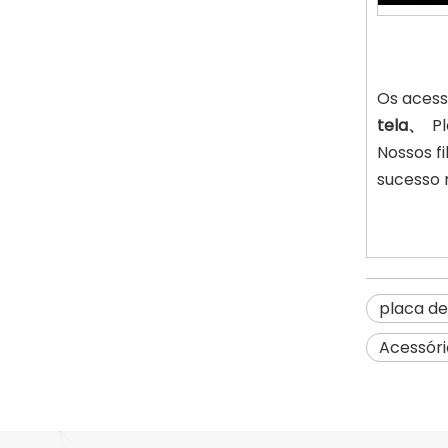
Placa de malha para filtro peletizador
Os acess
tela、
Pl
Nossos f
sucesso m
placa de
Acessóri
Placa de malha