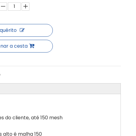
nquérito
onar a cesta
G
s do cliente, até 150 mesh
 alto é malha 150