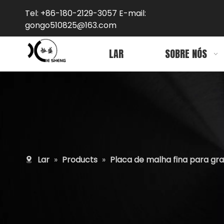
Tel: +86-180-2129-3057 E-mail:
gongo5
10825@163.com
LAR
SOBRE NÓS
Lar
»
Products
»
Placa de malha fina para gr