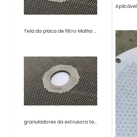
Aplicável
Tela da placa de filtro Malha redonda de malha de filtro de aço inoxidável
granuladores da extrusora tela da placa de filtro malha de aço inoxidável redonda da malha do filtro