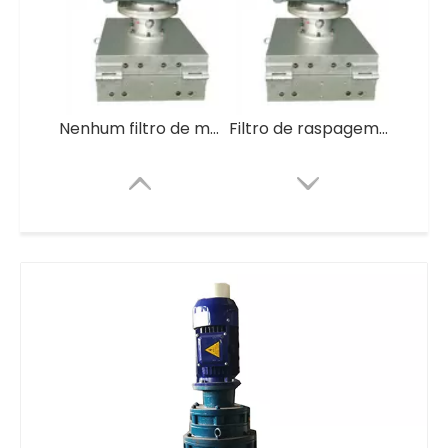
Nenhum filtro de malha a laser para linha de pelotização de plástico
Filtro de raspagem totalmente automático do derretimento do peletizador sem malha da tela
Auto limpeza sem filtro de derretimento de malha para máquina de pelotização de reciclagem de plástico
Filtração de alta tecnologia para linha de pelotização de parafuso duplo