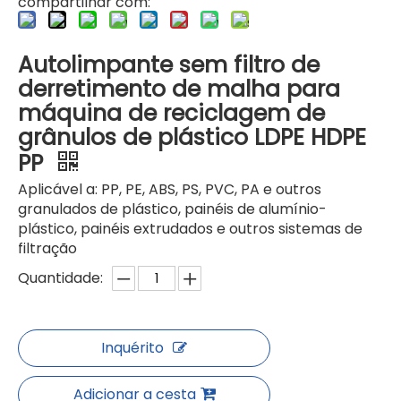
compartilhar com:
Autolimpante sem filtro de
derretimento de malha para
máquina de reciclagem de
Filtração da máquina de granulação da pelotização do anel da água do baixo custo de manutenção
filtro laser filtro derretido
grânulos de plástico LDPE HDPE
PP
Aplicável a: PP, PE, ABS, PS, PVC, PA e outros
granulados de plástico, painéis de alumínio-
plástico, painéis extrudados e outros sistemas de
filtração
Quantidade:
Inquérito
sem filtro de malha para pelotização de resíduos
sem filtro de malha no granulador de plástico para pelotização de resíduos
Adicionar a cesta