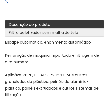
Descrição do produto
Filtro peletizador sem malha de tela
Escape automático, enchimento automático
Perfuração de máquina importada e filtragem de
alto número
Filtro de fusão/trocador de tela em granulador de plástico para pelotização de resíduos
Sem filtro de malha de arame
Aplicável a: PP, PE, ABS, PS, PVC, PA e outros
granulados de plástico, painéis de alumínio-
plástico, painéis extrudados e outros sistemas de
filtração