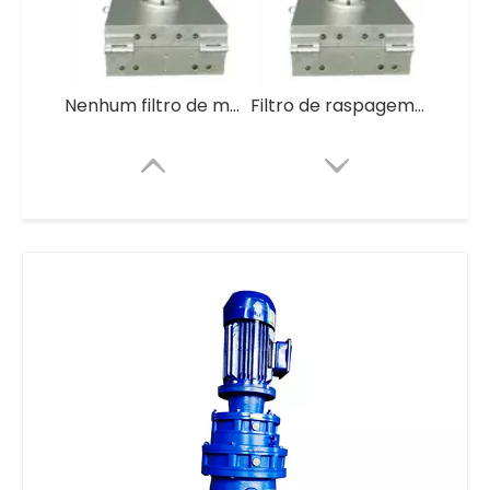
Nenhum filtro de malha a laser para linha de pelotização de plástico
Filtro de raspagem totalmente automático do derretimento do peletizador sem malha da tela
Autolimpante sem filtro de derretimento de malha para máquina de reciclagem de grânulos de plástico LDPE HDPE PP
Auto limpeza sem filtro de derretimento de malha para máquina de pelotização de reciclagem de plástico