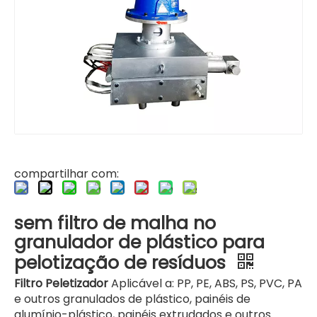
Filtração de alta tecnologia para linha de pelotização de parafuso duplo
Filtro de linha de pelotização com corte a quente e economia de energia
compartilhar com:
sem filtro de malha no
granulador de plástico para
pelotização de resíduos
Filtro Peletizador
Aplicável a: PP, PE, ABS, PS, PVC, PA
e outros granulados de plástico, painéis de
alumínio-plástico, painéis extrudados e outros