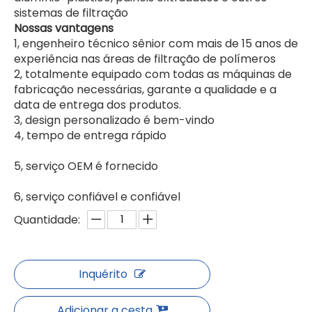
sistemas de filtração
Nossas vantagens
1, engenheiro técnico sênior com mais de 15 anos de
experiência nas áreas de filtração de polímeros
Filtro de máquina de pelotização de reciclagem de plástico exportadores
Filtração da máquina de granulação da pelotização do anel da água do baixo custo de manutenção
2, totalmente equipado com todas as máquinas de
fabricação necessárias, garante a qualidade e a
data de entrega dos produtos.
3, design personalizado é bem-vindo
4, tempo de entrega rápido
5, serviço OEM é fornecido
6, serviço confiável e confiável
Quantidade:
filtro laser filtro derretido
sem filtro de malha para pelotização de resíduos
Inquérito
Adicionar a cesta