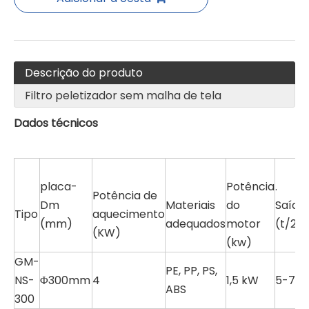
Descrição do produto
Filtro peletizador sem malha de tela
Dados técnicos
Filtro de fusão/trocador de tela em granulador de plástico para pelotização de resíduos
Sem filtro de malha de arame
placa-
Potência
.
Potência de
Dm
Materiais
do
Saída
Tipo
aquecimento
(mm)
adequados
motor
(t/24
(KW)
(kw)
GM-
PE, PP, PS,
NS-
Φ300mm
4
1,5 kW
5-7(t
ABS
300