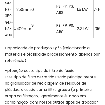
GM-
PE, PP, PS,
NS-
Φ350mm
6
1,5 kW
7-1(t)
ABS
350
Fornecimento de fábrica na China Filtro de fusão de filtração de pelotização pp para linha de granulação de filme peletizador
Máquina de filtro peletizadora
GM-
8
PE, PP, PS,
NS-
Φ400mm
2,2 kW
1016(t
ABS
400
Capacidade de produção Kg/h (relacionada a
materiais e técnica de processamento, apenas para
referência)
Aplicação deste tipo de filtro de fusão
Este tipo de filtro derretido usado principalmente
no granulador de reciclagem de resíduos de
plástico, é usado como filtro grosso (a primeira
Filtro peletizador sem malha de tela
Filtro peletizador sem malha de tela
etapa da filtração), geralmente é usado em
combinação com nossos outros tipos de trocador