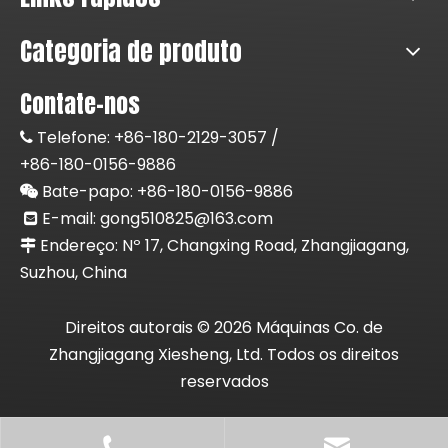
Categoria de produto
Contate-nos
Telefone:
+86-180-2129-3057 /

+86-180-0156-9886
Bate-papo: +86-
180-0156-9886

E-mail:
gong510825@163.com

Endereço: Nº 17, Changxing Road, Zhangjiagang,

Suzhou, China
Direitos autorais ©
2026
Máquinas Co. de
Zhangjiagang Xiesheng, Ltd. Todos os direitos
reservados