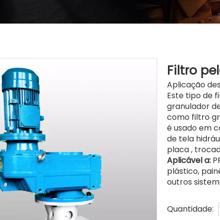
Filtro p
Aplicação dest
Este tipo de 
granulador de
como filtro g
é usado em c
de tela hidráu
placa , troca
Aplicável a:
PP
plástico, pain
outros sistem
Quantidade: