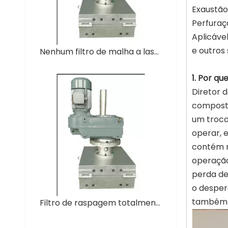
Exaustão
Perfuraç
Aplicável
e outros 
Nenhum filtro de malha a laser para linha de pelotização de plástico
1. Por q
Diretor 
composto
um troca
operar, e
contém m
operação
perda de 
o desper
também f
Filtro de raspagem totalmente automático do derretimento do peletizador sem malha da tela