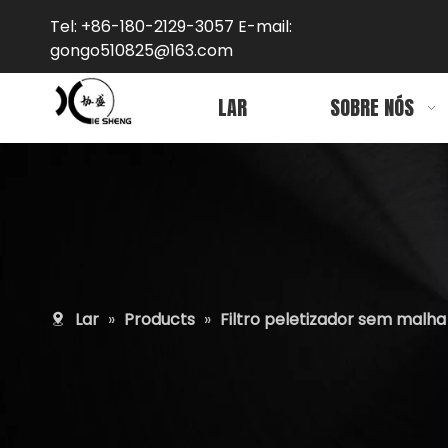
Tel: +86-180-2129-3057 E-mail:
gongo5
10825@163.com
LAR
SOBRE NÓS
Lar
»
Products
»
Filtro peletizador sem malha