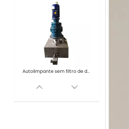
Autolimpante sem filtro de derretimento de malha para máquina de reciclagem de grânulos de plástico LDPE HDPE PP