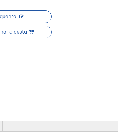
nquérito
onar a cesta
G