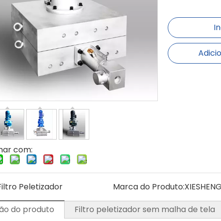
I
Adici
har com:
Filtro Peletizador
Marca do Produto:
XIESHEN
ão do produto
Filtro peletizador sem malha de tela